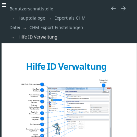
Benutzerschnittstelle
Hauptdialoge
Export als CHM
Datei
CHM Export Einstellungen
Hilfe ID Verwaltung
Hilfe ID Verwaltung