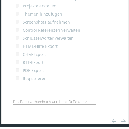
Projekte erstellen
Themen hinzufügen
Screenshots aufnehmen
Control Referenzen verwalten
Schlüsselwörter verwalten
HTML-Hilfe Export
CHM-Export
RTF-Export
PDF-Export
Registrieren
Das Benutzerhandbuch wurde mit Dr.Explain erstellt